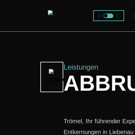
Zum
Inhalt
springen
Leistungen
ABBR
Trömel, Ihr führender Exp
Entkernungen in Liebenau b