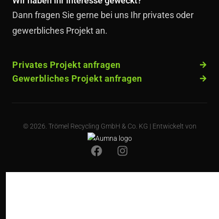
Wir haben Ihr Interesse geweckt?
Dann fragen Sie gerne bei uns Ihr privates oder
gewerbliches Projekt an.
Privates Projekt anfragen
Gewerbliches Projekt anfragen
© 2026.
Trömel Recycling GmbH & Co. KG
| Entwickelt von
F
I
a
n
c
s
e
t
b
a
o
g
o
r